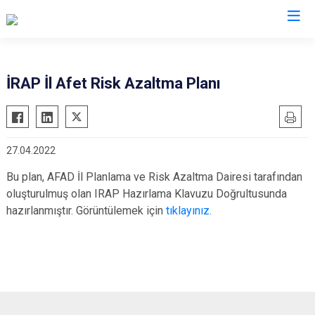
Eskişehir
İRAP İl Afet Risk Azaltma Planı
Alpu
Mihalgazi
Beylikova
Mihalıççık
27.04.2022
Çifteler
Sarıcakaya
Günyüzü
Seyitgazi
Bu plan, AFAD İl Planlama ve Risk Azaltma Dairesi tarafından
oluşturulmuş olan IRAP Hazırlama Klavuzu Doğrultusunda
Han
Sivrihisar
hazırlanmıştır. Görüntülemek için
tıklayınız.
İnönü
Odunpazarı
Mahmudiye
Tepebaşı