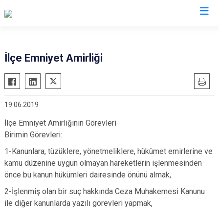
Eskişehir
İlçe Emniyet Amirliği
Alpu
Mihalgazi
Beylikova
Mihalıççık
19.06.2019
Çifteler
Sarıcakaya
Günyüzü
Seyitgazi
İlçe Emniyet Amirliğinin Görevleri
Birimin Görevleri:
Han
Sivrihisar
1-Kanunlara, tüzüklere, yönetmeliklere, hükümet emirlerine ve
İnönü
Odunpazarı
kamu düzenine uygun olmayan hareketlerin işlenmesinden
Mahmudiye
Tepebaşı
önce bu kanun hükümleri dairesinde önünü almak,
2-İşlenmiş olan bir suç hakkında Ceza Muhakemesi Kanunu
ile diğer kanunlarda yazılı görevleri yapmak,