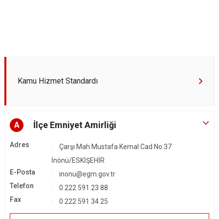
Kamu Hizmet Standardı
İlçe Emniyet Amirliği
A
Adres
Çarşı Mah Mustafa Kemal Cad No:37
İnönü/ESKİŞEHİR
E-Posta
inonu@egm.gov.tr
Telefon
0 222 591 23 88
Fax
0 222 591 34 25