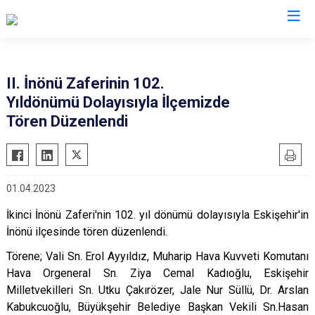
Eskişehir
II. İnönü Zaferinin 102.
Yıldönümü Dolayısıyla İlçemizde
Alpu
Mihalgazi
Tören Düzenlendi
Beylikova
Mihalıççık
Çifteler
Sarıcakaya
Günyüzü
Seyitgazi
01.04.2023
Han
Sivrihisar
İkinci İnönü Zaferi'nin 102. yıl dönümü dolayısıyla Eskişehir'in
İnönü
Odunpazarı
İnönü ilçesinde tören düzenlendi.
Mahmudiye
Tepebaşı
Törene; Vali Sn. Erol Ayyıldız, Muharip Hava Kuvveti Komutanı
Hava Orgeneral Sn. Ziya Cemal Kadıoğlu, Eskişehir
Milletvekilleri Sn. Utku Çakırözer, Jale Nur Süllü, Dr. Arslan
Kabukcuoğlu, Büyükşehir Belediye Başkan Vekili Sn.Hasan