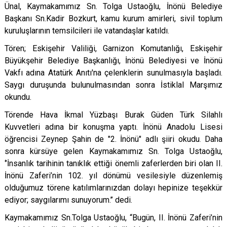
Ünal, Kaymakamımız Sn. Tolga Ustaoğlu, İnönü Belediye
Başkanı Sn.Kadir Bozkurt, kamu kurum amirleri, sivil toplum
kuruluşlarının temsilcileri ile vatandaşlar katıldı.
Tören; Eskişehir Valiliği, Garnizon Komutanlığı, Eskişehir
Büyükşehir Belediye Başkanlığı, İnönü Belediyesi ve İnönü
Vakfı adına Atatürk Anıtı'na çelenklerin sunulmasıyla başladı.
Saygı duruşunda bulunulmasından sonra İstiklal Marşımız
okundu.
Törende Hava İkmal Yüzbaşı Burak Güden Türk Silahlı
Kuvvetleri adına bir konuşma yaptı. İnönü Anadolu Lisesi
öğrencisi Zeynep Şahin de "2. İnönü" adlı şiiri okudu
.
Daha
sonra kürsüye gelen Kaymakamımız Sn. Tolga Ustaoğlu,
‘’
İnsanlık tarihinin tanıklık ettiği önemli zaferlerden biri olan II.
İnönü Zaferi’nin 102. yıl dönümü vesilesiyle düzenlemiş
olduğumuz törene katılımlarınızdan dolayı hepinize teşekkür
ediyor; saygılarımı sunuyorum.’’ dedi.
Kaymakamımız Sn.Tolga Ustaoğlu, “
Bugün, II. İnönü Zaferi’nin