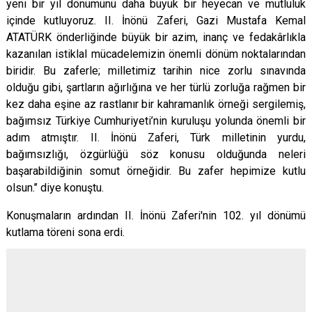
yeni bir yıl dönümünü daha büyük bir heyecan ve mutluluk
içinde kutluyoruz. II. İnönü Zaferi,
Gazi Mustafa Kemal
ATATÜRK önderliğinde büyük bir azim, inanç ve fedakârlıkla
kazanılan istiklal mücadelemizin önemli dönüm noktalarından
biridir. Bu zaferle; milletimiz tarihin nice zorlu sınavında
olduğu gibi, şartların ağırlığına ve her türlü zorluğa rağmen bir
kez daha eşine az rastlanır bir kahramanlık örneği sergilemiş,
bağımsız Türkiye Cumhuriyeti’nin kuruluşu yolunda önemli bir
adım atmıştır. II. İnönü Zaferi, Türk milletinin yurdu,
bağımsızlığı, özgürlüğü söz konusu olduğunda neleri
başarabildiğinin somut örneğidir
. Bu zafer hepimize kutlu
olsun.’’
diye konuştu.
Konuşmaların ardından II. İnönü Zaferi'nin 102. yıl dönümü
kutlama töreni sona erdi.